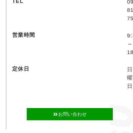
TEL
0
8
7
営業時間
9
～
1
定休日
日
曜
日
お問い合わせ