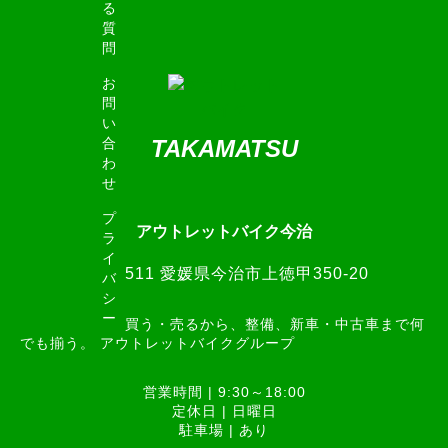
る
質
問
お
問
い
合
TAKAMATSU
わ
せ
プ
アウトレットバイク今治
ラ
イ
799-1511 愛媛県今治市上徳甲350-20
バ
シ
ー
バイクを探す・買う・売るから、整備、新車・中古車まで何
でも揃う。 アウトレットバイクグループ
営業時間 | 9:30～18:00
定休日 | 日曜日
駐車場 | あり