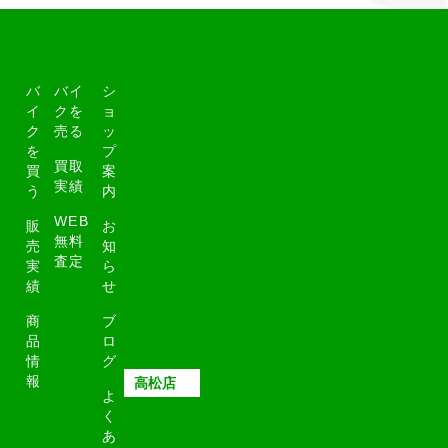
バ
バイ
シ
イ
クを
ョ
ク
売る
ッ
を
プ
買取
買
案
実績
う
内
WEB
販
お
無料
売
知
査定
実
ら
績
せ
商
ブ
品
ロ
情
グ
報
大阪店
高松店
よ
く
あ